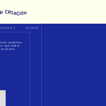
 contacto
NL
EN
SP
|
staurar, podemos
or que está al
 en el arte