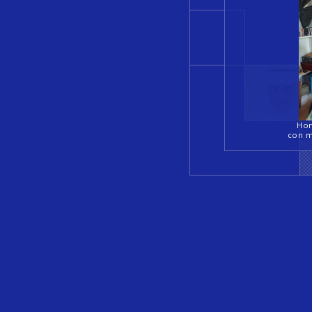
Hom
con m